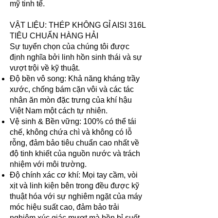
mỹ tinh tế.
VẬT LIỆU: THÉP KHÔNG GỈ AISI 316L
TIÊU CHUẨN HÀNG HẢI
Sự tuyển chọn của chúng tôi được
định nghĩa bởi linh hồn sinh thái và sự
vượt trội về kỹ thuật.
Độ bền vô song: Khả năng kháng trầy
xước, chống bám cặn vôi và các tác
nhân ăn mòn đặc trưng của khí hậu
Việt Nam một cách tự nhiên.
Vệ sinh & Bền vững: 100% có thể tái
chế, không chứa chì và không có lỗ
rỗng, đảm bảo tiêu chuẩn cao nhất về
độ tinh khiết của nguồn nước và trách
nhiệm với môi trường.
Độ chính xác cơ khí: Mọi tay cầm, vòi
xịt và linh kiện bên trong đều được kỹ
thuật hóa với sự nghiêm ngặt của máy
móc hiệu suất cao, đảm bảo trải
nghiệm xúc giác mượt mà bền bỉ suốt