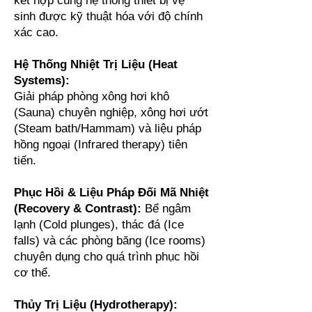
kết hợp cùng hệ thống thiết bị vệ
sinh được kỹ thuật hóa với độ chính
xác cao.
Hệ Thống Nhiệt Trị Liệu (Heat
Systems):
Giải pháp phòng xông hơi khô
(Sauna) chuyên nghiệp, xông hơi ướt
(Steam bath/Hammam) và liệu pháp
hồng ngoại (Infrared therapy) tiên
tiến.
Phục Hồi & Liệu Pháp Đối Mã Nhiệt
(Recovery & Contrast):
Bể ngâm
lạnh (Cold plunges), thác đá (Ice
falls) và các phòng băng (Ice rooms)
chuyên dụng cho quá trình phục hồi
cơ thể.
Thủy Trị Liệu (Hydrotherapy):