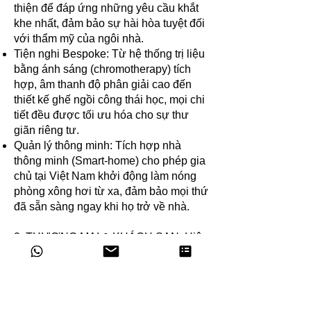
thiện để đáp ứng những yêu cầu khắt
khe nhất, đảm bảo sự hài hòa tuyệt đối
với thẩm mỹ của ngôi nhà.
Tiện nghi Bespoke: Từ hệ thống trị liệu
bằng ánh sáng (chromotherapy) tích
hợp, âm thanh độ phân giải cao đến
thiết kế ghế ngồi công thái học, mọi chi
tiết đều được tối ưu hóa cho sự thư
giãn riêng tư.
Quản lý thông minh: Tích hợp nhà
thông minh (Smart-home) cho phép gia
chủ tại Việt Nam khởi động làm nóng
phòng xông hơi từ xa, đảm bảo mọi thứ
đã sẵn sàng ngay khi họ trở về nhà.
2. THƯƠNG MẠI & KHÁCH SẠN: Hiệu
Suất Cao & Bền Bỉ (Commercial &
Hospitality)
Đối với các khách sạn hạng sang, khu
nghỉ dưỡng và spa chuyên nghiệp,