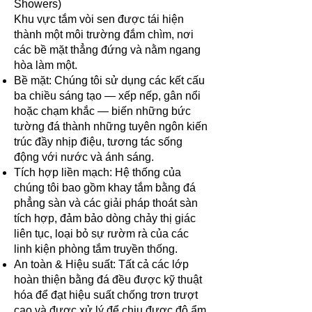
Showers)
Khu vực tắm vòi sen được tái hiện
thành một môi trường đắm chìm, nơi
các bề mặt thẳng đứng và nằm ngang
hòa làm một.
Bề mặt: Chúng tôi sử dụng các kết cấu
ba chiều sáng tạo — xếp nếp, gân nổi
hoặc chạm khắc — biến những bức
tường đá thành những tuyên ngôn kiến
trúc đầy nhịp điệu, tương tác sống
động với nước và ánh sáng.
Tích hợp liền mạch: Hệ thống của
chúng tôi bao gồm khay tắm bằng đá
phẳng sàn và các giải pháp thoát sàn
tích hợp, đảm bảo dòng chảy thị giác
liên tục, loại bỏ sự rườm rà của các
linh kiện phòng tắm truyền thống.
An toàn & Hiệu suất: Tất cả các lớp
hoàn thiện bằng đá đều được kỹ thuật
hóa để đạt hiệu suất chống trơn trượt
cao và được xử lý để chịu được độ ẩm