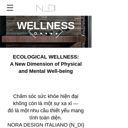
WELLNESS
ECOLOGICAL WELLNESS:
A New Dimension of Physical
and Mental Well-being
Chiều Không Gian Mới Của Sự Thư Thái
Thân - Tâm - Trí
Chăm sóc sức khỏe hiện đại
không còn là một sự xa xỉ —
đó là một nhu cầu thiết yếu mang
tính toàn diện.
NORA DESIGN ITALIANO (N_DI)