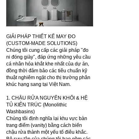
GIẢI PHÁP THIẾT KẾ MAY ĐO
(CUSTOM-MADE SOLUTIONS)
Chúng tôi cung cấp các giải pháp "đo
ni đóng giày", đáp ứng những yêu cầu
cá nhân hóa khắt khe nhất của dự án,
đồng thời đảm bảo các tiêu chuẩn kỹ
thuật nghiêm ngặt cho thị trường phân
khúc hạng sang tại Việt Nam.
1. CHẬU RỬA NGUYÊN KHỐI & HỆ
TỦ KIẾN TRÚC (Monolithic
Washbasins)
Chúng tôi định nghĩa lại khu vực bàn
trang điểm (vanity) bằng cách biến
chậu rửa thành một yếu tố điêu khắc.
Bộ sưu tập của chúng tôi bao gồm các